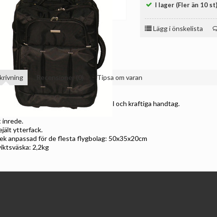
I lager (Fler än 10 st
Lägg i önskelista
krivning
Recensioner (0)
Tipsa om varan
 nylonväska med lättrullade inlineshjul och kraftiga handtag.
a, vadderade bärhandtag.
 inrede.
ejält ytterfack.
lek anpassad för de flesta flygbolag: 50x35x20cm
viktsväska: 2,2kg