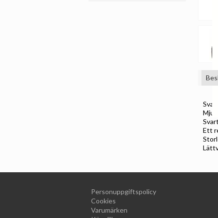
Bes
Svart
Mjuk
Svart
Ett r
Stor
Lätt
Personuppgiftspolicy
Cookies
Varumärken