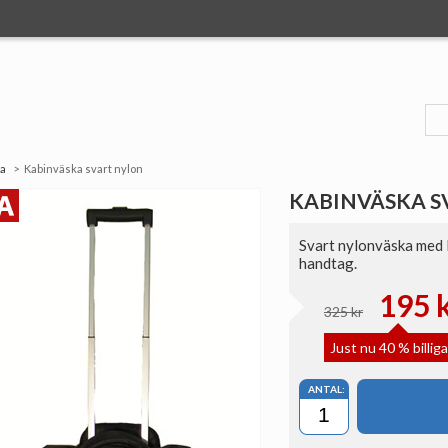
da
Kabinväska svart nylon
KABINVÄSKA S
Svart nylonväska med l
handtag.
195 
325 kr
Just nu 40 % billig
ANTAL: