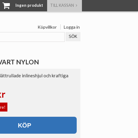
Ingen produkt
TILL KASSAN
Köpvillkor
Logga in
VART NYLON
ättrullade inlineshjul och kraftiga
kr
are!
KÖP