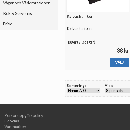
Vågar och Väderstationer
Kök & Servering
Kylväska liten
Fritid
Kylväska liten
I lager (
2-3 dagar
)
38 kr
VÄLJ
Sortering:
Visa:
Personuppgiftspolicy
Cookies
Varumärken