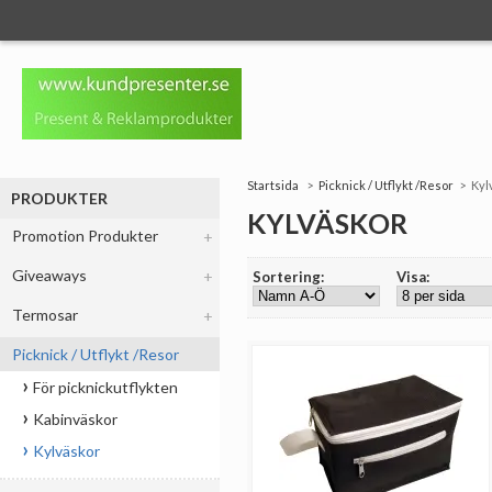
Startsida
Picknick / Utflykt /Resor
Kyl
PRODUKTER
KYLVÄSKOR
Promotion Produkter
Giveaways
Sortering:
Visa:
Termosar
Picknick / Utflykt /Resor
För picknickutflykten
Kabinväskor
Kylväskor